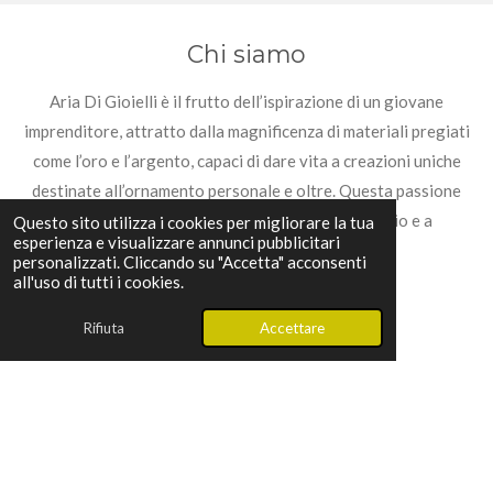
Chi siamo
Aria Di Gioielli è il frutto dell’ispirazione di un giovane
imprenditore, attratto dalla magnificenza di materiali pregiati
come l’oro e l’argento, capaci di dare vita a creazioni uniche
destinate all’ornamento personale e oltre. Questa passione
ha spinto l’imprenditore a dare vita a un marchio e a
Questo sito utilizza i cookies per migliorare la tua
esperienza e visualizzare annunci pubblicitari
intraprendere un ambizioso progetto.
personalizzati. Cliccando su "Accetta" acconsenti
all'uso di tutti i cookies.
Rifiuta
Accettare
F
I
T
W
a
n
i
h
c
s
k
a
e
t
T
t
b
a
o
s
o
g
k
A
© 2025 - 2026 ARIA DI GIOELLI
o
r
p
Fornito da
Webador
k
a
p