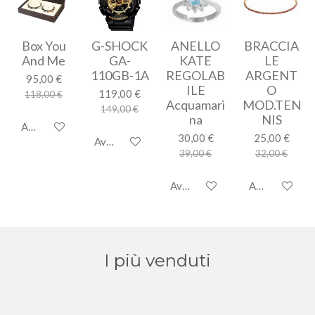
Box You
G-SHOCK
ANELLO
BRACCIA
And Me
GA-
KATE
LE
110GB-1A
REGOLAB
ARGENT
95,00 €
ILE
O
119,00 €
118,00 €
Acquamari
MOD.TEN
149,00 €
na
NIS
Aggiungi al carrello
30,00 €
25,00 €
Avvisami quando disponibile
39,00 €
32,00 €
Avvisami quando disponibile
Aggiungi al ca
I più venduti