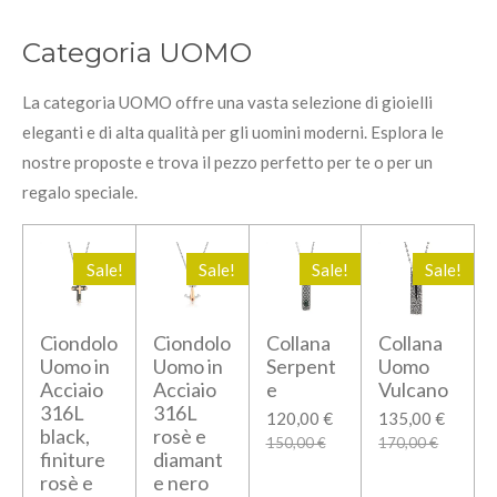
Categoria UOMO
La categoria UOMO offre una vasta selezione di gioielli
eleganti e di alta qualità per gli uomini moderni. Esplora le
nostre proposte e trova il pezzo perfetto per te o per un
regalo speciale.
Sale!
Sale!
Sale!
Sale!
Ciondolo
Ciondolo
Collana
Collana
Uomo in
Uomo in
Serpent
Uomo
Acciaio
Acciaio
e
Vulcano
316L
316L
120,00 €
135,00 €
black,
rosè e
150,00 €
170,00 €
finiture
diamant
rosè e
e nero