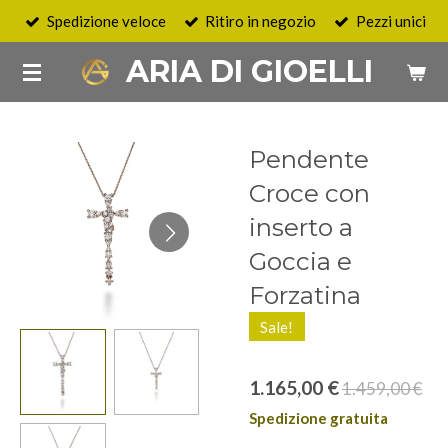
Spedizione veloce
Ritiro in negozio
Pezzi unici
Vai
al
ARIA DI GIOELLI
contenuto
principale
Pendente
Croce con
inserto a
Goccia e
Forzatina
Sale!
1.165,00 €
1.459,00 €
Spedizione gratuita