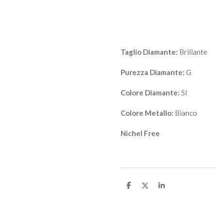
Taglio Diamante:
Brillante
Purezza Diamante:
G
Colore Diamante:
SI
Colore Metallo:
Bianco
Nichel Free
C
C
C
o
o
o
n
n
n
d
d
d