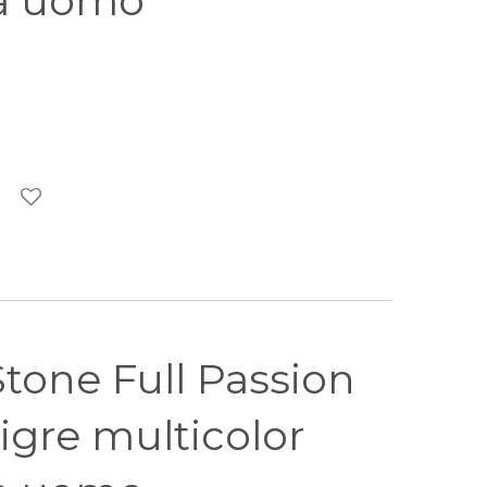
da uomo
Stone Full Passion
tigre multicolor