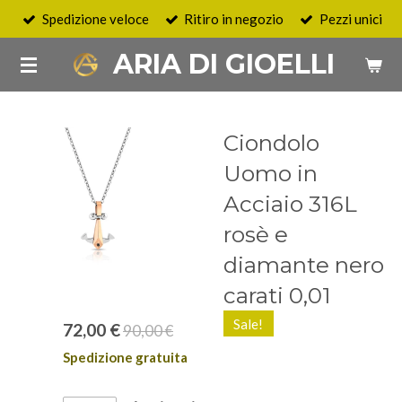
Spedizione veloce
Ritiro in negozio
Pezzi unici
Vai
al
ARIA DI GIOELLI
contenuto
principale
Ciondolo
Uomo in
Acciaio 316L
rosè e
diamante nero
carati 0,01
Sale!
72,00 €
90,00 €
Spedizione gratuita