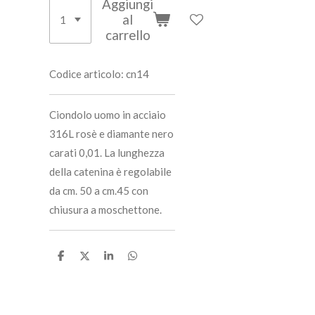
Aggiungi
al
carrello
Codice articolo:
cn14
Ciondolo uomo in acciaio
316L rosè e diamante nero
carati 0,01. La lunghezza
della catenina è regolabile
da cm. 50 a cm.45 con
chiusura a moschettone.
C
C
C
C
o
o
o
o
n
n
n
n
d
d
d
d
i
i
i
i
v
v
v
v