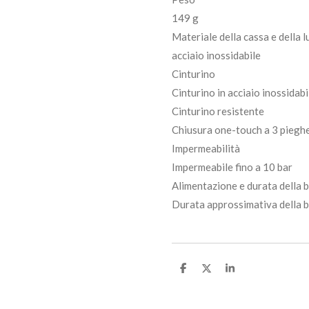
149 g
Materiale della cassa e della 
acciaio inossidabile
Cinturino
Cinturino in acciaio inossidabi
Cinturino resistente
Chiusura one-touch a 3 piegh
Impermeabilità
Impermeabile fino a 10 bar
Alimentazione e durata della b
Durata approssimativa della 
C
C
C
o
o
o
n
n
n
d
d
d