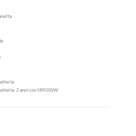
lunetta
le
e
atteria
batteria: 2 anni con SR920SW