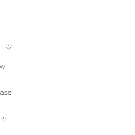
AV
base
 P)