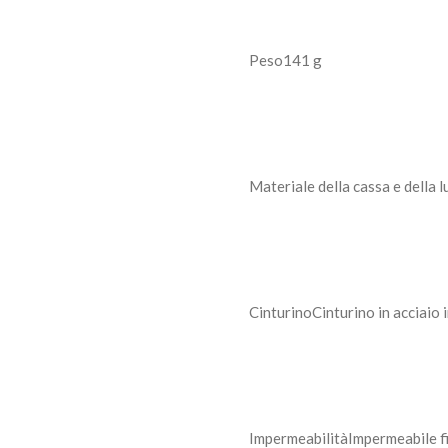
Peso
141 g
Materiale della cassa e della 
Cinturino
Cinturino in acciaio 
Impermeabilità
Impermeabile f