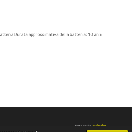
atteria
Durata approssimativa della batteria: 10 anni
Fornito da
Webador