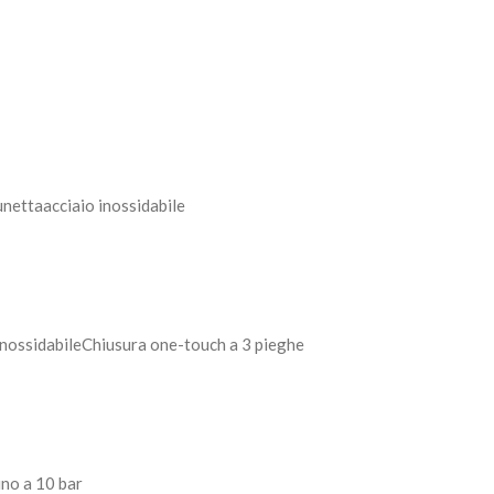
lunetta
acciaio inossidabile
inossidabile
Chiusura one-touch a 3 pieghe
ino a 10 bar