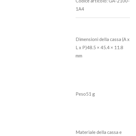
Codice articolo:
GA-2100-
1A4
Dimensioni della cassa (A x
L x P)
48.5 × 45.4 × 11.8
mm
Peso
51 g
Materiale della cassa e