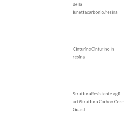
della
lunetta
carbonio/resina
Cinturino
Cinturino in
resina
Struttura
Resistente agli
urti
Struttura Carbon Core
Guard