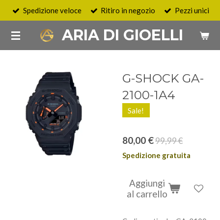
Spedizione veloce
Ritiro in negozio
Pezzi unici
Vai
al
ARIA DI GIOELLI
contenuto
principale
G-SHOCK GA-
2100-1A4
Sale!
80,00 €
99,99 €
Spedizione gratuita
Aggiungi
al carrello