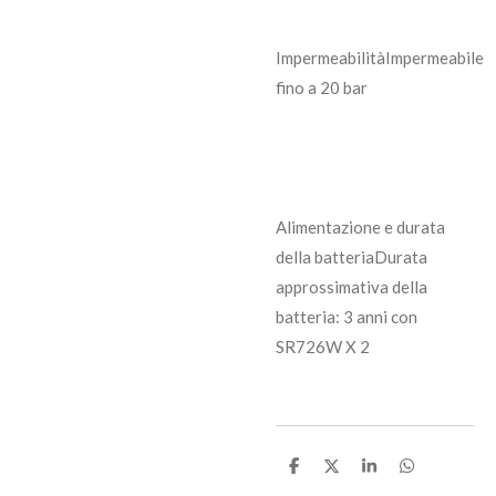
Impermeabilità
Impermeabile
fino a 20 bar
Alimentazione e durata
della batteria
Durata
approssimativa della
batteria: 3 anni con
SR726W X 2
C
C
C
C
o
o
o
o