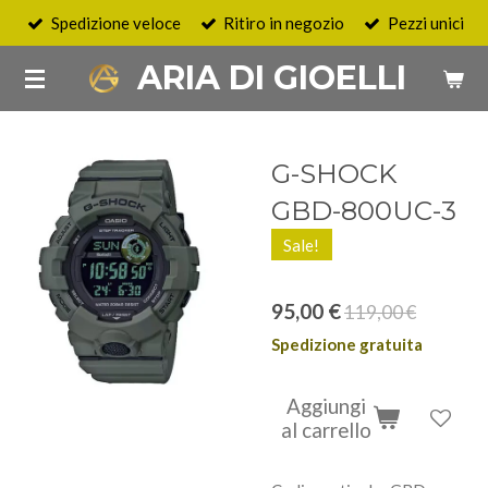
Spedizione veloce
Ritiro in negozio
Pezzi unici
Vai
al
ARIA DI GIOELLI
contenuto
principale
G-SHOCK
GBD-800UC-3
Sale!
95,00 €
119,00 €
Spedizione gratuita
Aggiungi
al carrello