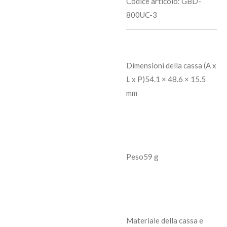
Codice articolo:
GBD-
800UC-3
Dimensioni della cassa (A x
L x P)
54.1 × 48.6 × 15.5
mm
Peso
59 g
Materiale della cassa e