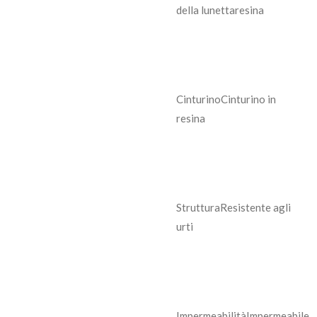
della lunetta
resina
Cinturino
Cinturino in
resina
Struttura
Resistente agli
urti
Impermeabilità
Impermeabile