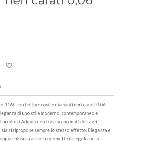
 neri carati 0,06
R
o 316L con finiture rosè e diamanti neri carati 0,06.
’eleganza di uno stile moderno, contemporaneo e
 prodotti Arkano non trascurano mai i dettagli.
 sia si ripropone sempre lo stesso effetto. Eleganza e
oppia chiusura a scatto permette di regolarne la