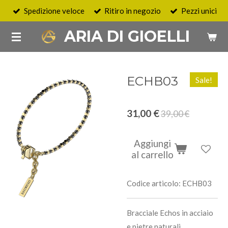
Spedizione veloce
Ritiro in negozio
Pezzi unici
Vai
al
ARIA DI GIOELLI
contenuto
principale
ECHB03
Sale!
31,00 €
39,00 €
Aggiungi
al carrello
Codice articolo:
ECHB03
Bracciale Echos in acciaio
e pietre naturali