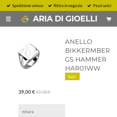
Spedizione veloce
Ritiro in negozio
Pezzi unici
Vai
al
ARIA DI GIOELLI
contenuto
principale
ANELLO
BIKKERMBER
GS HAMMER
HAR01WW
Sale!
39,00 €
49,00 €
misura