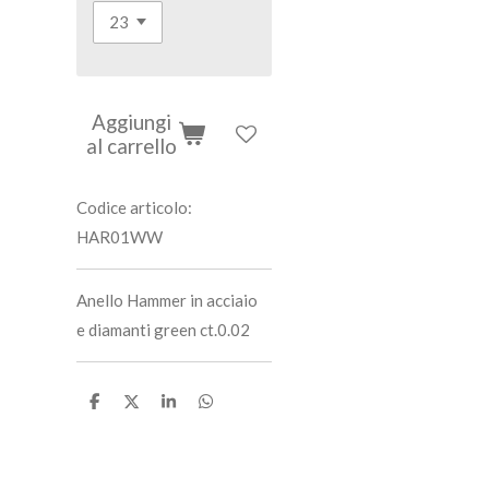
Aggiungi
al carrello
Codice articolo:
HAR01WW
Anello Hammer in acciaio
e diamanti green ct.0.02
C
C
C
C
o
o
o
o
n
n
n
n
d
d
d
d
i
i
i
i
v
v
v
v