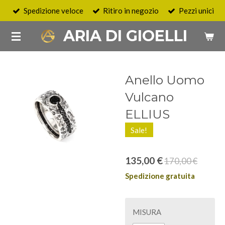
Spedizione veloce
Ritiro in negozio
Pezzi unici
Vai
al
ARIA DI GIOELLI
contenuto
principale
Anello Uomo
Vulcano
ELLIUS
Sale!
135,00 €
170,00 €
Spedizione gratuita
MISURA