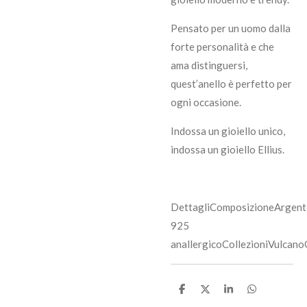
Pensato per un uomo dalla
forte personalità e che
ama distinguersi,
quest’anello è perfetto per
ogni occasione.
Indossa un gioiello unico,
indossa un gioiello Ellius.
DettagliComposizioneArgen
925
anallergicoCollezioniVulca
C
C
C
C
o
o
o
o