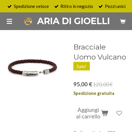
Spedizione veloce
Ritiro in negozio
Pezzi unici
Vai
al
ARIA DI GIOELLI
contenuto
principale
Bracciale
Uomo Vulcano
Sale!
95,00 €
120,00 €
Spedizione gratuita
Aggiungi
al carrello