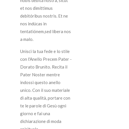
nobis débita nostra,
sicut
et nos dimíttimus
debitóribus nostris. E
t ne
nos indúcas in
tentatiónem,sed líbera nos
a malo.
Unisci la tua fede e lo stile
con l'Anello Precem Pater -
Dorato Brunito. Recita il
Pater Noster mentre
indossi questo anello
unico. Con il suo materiale
di alta qualità, portare con
te le parole di Gesù ogni
giorno e fai una
dichiarazione di moda
spirituale.