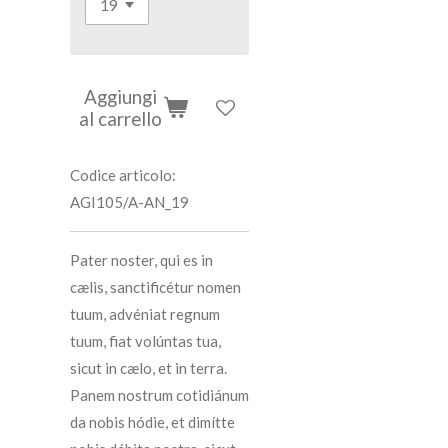
Aggiungi
al carrello
Codice articolo:
AGI105/A-AN_19
Pater noster, qui es in
cælis, sanctificétur nomen
tuum, advéniat regnum
tuum, fiat volúntas tua,
sicut in cælo, et in terra.
Panem nostrum cotidiánum
da nobis hódie,
et dimítte