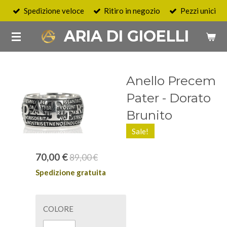
Spedizione veloce
Ritiro in negozio
Pezzi unici
Vai
al
ARIA DI GIOELLI
contenuto
principale
Anello Precem
Pater - Dorato
Brunito
Sale!
70,00 €
89,00 €
Spedizione gratuita
COLORE