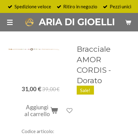
Spedizione veloce
Ritiro in negozio
Pezzi unici
Vai
al
ARIA DI GIOELLI
contenuto
principale
Bracciale
AMOR
CORDIS -
Dorato
31,00 €
39,00 €
Sale!
Aggiungi
al carrello
Codice articolo: