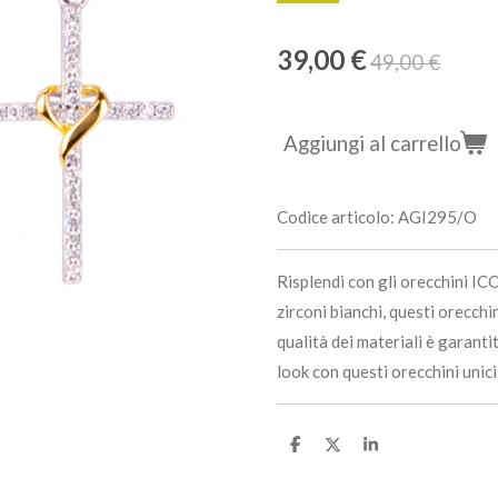
39,00 €
49,00 €
Aggiungi al carrello
Codice articolo:
AGI295/O
Risplendi con gli orecchini IC
zirconi bianchi, questi orecch
qualità dei materiali è garanti
look con questi orecchini unici 
C
C
C
o
o
o
n
n
n