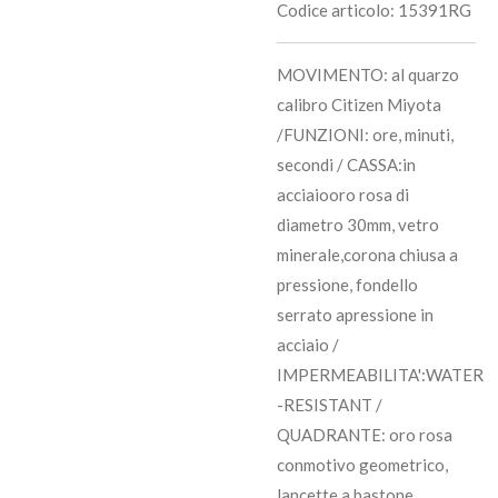
Codice articolo:
15391RG
MOVIMENTO: al quarzo
calibro Citizen Miyota
/FUNZIONI: ore, minuti,
secondi / CASSA:in
acciaiooro rosa di
diametro 30mm, vetro
minerale,corona chiusa a
pressione, fondello
serrato apressione in
acciaio /
IMPERMEABILITA':WATER
-RESISTANT /
QUADRANTE: oro rosa
conmotivo geometrico,
lancette a bastone