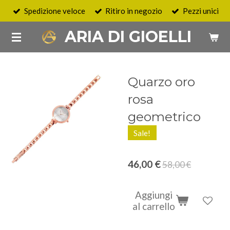
Spedizione veloce
Ritiro in negozio
Pezzi unici
Vai
al
ARIA DI GIOELLI
contenuto
principale
Quarzo oro
rosa
geometrico
Sale!
46,00 €
58,00 €
Aggiungi
al carrello