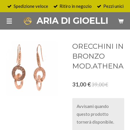
Spedizione veloce
Ritiro in negozio
Pezzi unici
Vai
al
ARIA DI GIOELLI
contenuto
principale
ORECCHINI IN
BRONZO
MOD.ATHENA
31,00 €
39,00 €
Avvisami quando
questo prodotto
tornerà disponibile.