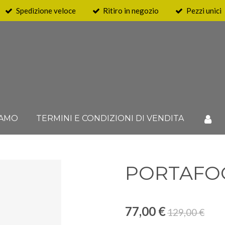
Spedizione veloce
Ritiro in negozio
Pezzi unici
IAMO
TERMINI E CONDIZIONI DI VENDITA
PORTAFOGL
77,00 €
129,00 €