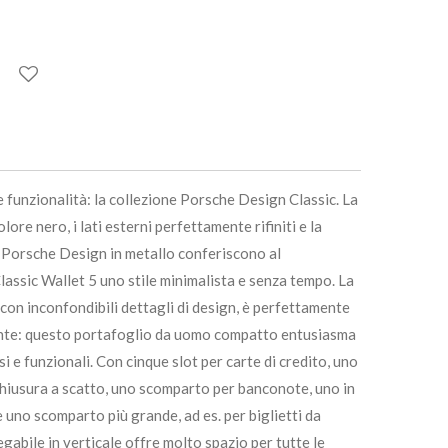
e funzionalità: la collezione Porsche Design Classic. La
olore nero, i lati esterni perfettamente rifiniti e la
o Porsche Design in metallo conferiscono al
assic Wallet 5 uno stile minimalista e senza tempo. La
à, con inconfondibili dettagli di design, è perfettamente
igente: questo portafoglio da uomo compatto entusiasma
osi e funzionali. Con cinque slot per carte di credito, uno
iusura a scatto, uno scomparto per banconote, uno in
e uno scomparto più grande, ad es. per biglietti da
egabile in verticale offre molto spazio per tutte le