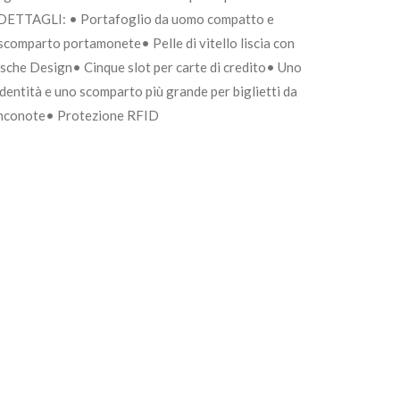
ti.DETTAGLI: • Portafoglio da uomo compatto e
scomparto portamonete• Pelle di vitello liscia con
rsche Design• Cinque slot per carte di credito• Uno
identità e uno scomparto più grande per biglietti da
anconote• Protezione RFID