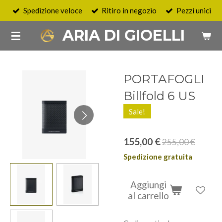
Spedizione veloce
Ritiro in negozio
Pezzi unici
Vai
al
ARIA DI GIOELLI
contenuto
principale
PORTAFOGLI
Billfold 6 US
Sale!
155,00 €
255,00 €
Spedizione gratuita
Aggiungi
al carrello