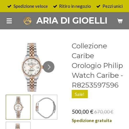
Spedizione veloce
Ritiro in negozio
Pezzi unici
Vai
al
ARIA DI GIOELLI
contenuto
principale
Collezione
Caribe
Orologio Philip
Watch Caribe -
R8253597596
Sale!
500,00 €
670,00 €
Spedizione gratuita