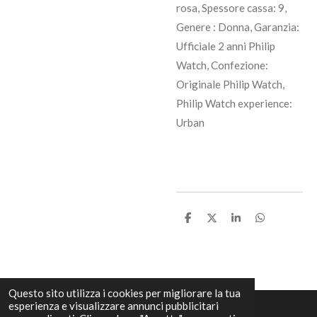
rosa, Spessore cassa: 9,
Genere : Donna, Garanzia:
Ufficiale 2 anni Philip
Watch, Confezione:
Originale Philip Watch,
Philip Watch experience:
Urban
C
C
C
C
o
o
o
o
n
n
n
n
d
d
d
d
i
i
i
i
v
v
v
v
i
i
i
i
Questo sito utilizza i cookies per migliorare la tua
d
d
d
d
esperienza e visualizzare annunci pubblicitari
i
i
i
i