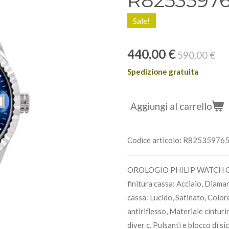
R8253597
Sale!
440,00 €
590,00 €
Spedizione gratuita
Aggiungi al carrello
Codice articolo:
R82535976
OROLOGIO PHILIP WATCH CAR
finitura cassa: Acciaio, Diama
cassa: Lucido, Satinato, Color
antiriflesso, Materiale cinturi
diver c, Pulsanti e blocco di s