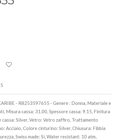
655
55
IBE - R8253597655 - Genere : Donna, Materiale e
nti, Misura cassa: 31.00, Spessore cassa: 9.15, Finitura
e cassa: Silver, Vetro: Vetro zaffiro, Trattamento
no: Acciaio, Colore cinturino: Silver, Chiusura: Fibbia
icurezza, Swiss made: Sì, Water resistant: 10 atm,