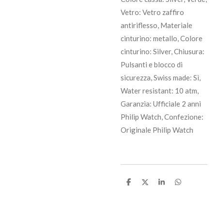
Vetro: Vetro zaffiro
antiriflesso, Materiale
cinturino: metallo, Colore
cinturino: Silver, Chiusura:
Pulsanti e blocco di
sicurezza, Swiss made: Sì,
Water resistant: 10 atm,
Garanzia: Ufficiale 2 anni
Philip Watch, Confezione:
Originale Philip Watch
C
C
C
C
o
o
o
o
n
n
n
n
d
d
d
d
i
i
i
i