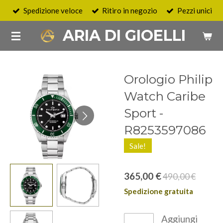
Spedizione veloce
Ritiro in negozio
Pezzi unici
Vai
al
ARIA DI GIOELLI
contenuto
principale
Orologio Philip
Watch Caribe
Sport -
R8253597086
Sale!
365,00 €
490,00 €
Spedizione gratuita
Aggiungi