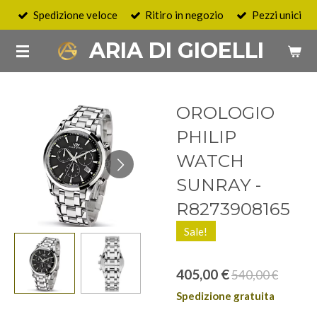
Spedizione veloce
Ritiro in negozio
Pezzi unici
Vai
al
ARIA DI GIOELLI
contenuto
principale
OROLOGIO
PHILIP
WATCH
SUNRAY -
R8273908165
Sale!
405,00 €
540,00 €
Spedizione gratuita