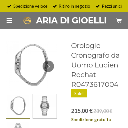
Spedizione veloce
Ritiro in negozio
Pezzi unici
Vai
al
ARIA DI GIOELLI
contenuto
principale
Orologio
Cronografo da
Uomo Lucien
Rochat
R0473617004
Sale!
215,00 €
289,00 €
Spedizione gratuita