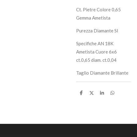
Ct. Pietre Colore 0,65
Gemma Ametista
Purezza Diamante SI
Specifiche AN 18K
Ametista Cuore 6x6
ct.0,65 diam. ct.0,04
Taglio Diamante Brillante
C
C
C
C
o
o
o
o
n
n
n
n
d
d
d
d
i
i
i
i
v
v
v
v
i
i
i
i
d
d
d
d
i
i
i
i