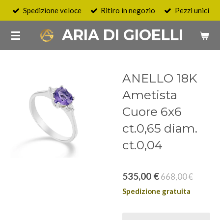
Spedizione veloce
Ritiro in negozio
Pezzi unici
Vai
al
ARIA DI GIOELLI
contenuto
principale
ANELLO 18K
Ametista
Cuore 6x6
ct.0,65 diam.
ct.0,04
535,00 €
668,00 €
Spedizione gratuita