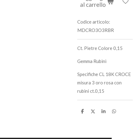
al carrello
Codice articolo:
MDCRO3O3RBR
Ct. Pietre Colore 0,15
Gemma Rubini
Specifiche CL 18K CROCE
misura 3 oro rosa con
rubini ct.0,15
C
C
C
C
o
o
o
o
n
n
n
n
d
d
d
d
i
i
i
i
v
v
v
v