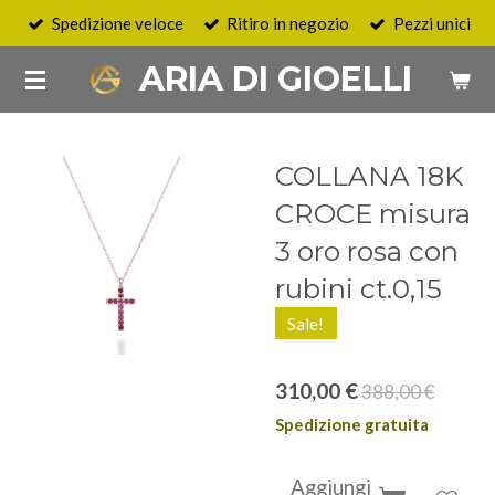
Spedizione veloce
Ritiro in negozio
Pezzi unici
Vai
al
ARIA DI GIOELLI
contenuto
principale
COLLANA 18K
CROCE misura
3 oro rosa con
rubini ct.0,15
Sale!
310,00 €
388,00 €
Spedizione gratuita
Aggiungi