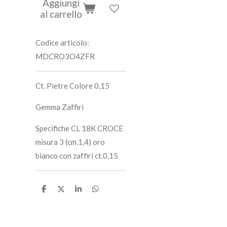
Aggiungi
al carrello
Codice articolo:
MDCRO3O4ZFR
Ct. Pietre Colore 0,15
Gemma Zaffiri
Specifiche CL 18K CROCE
misura 3 (cm.1,4) oro
bianco con zaffiri ct.0,15
C
C
C
C
o
o
o
o
n
n
n
n
d
d
d
d
i
i
i
i