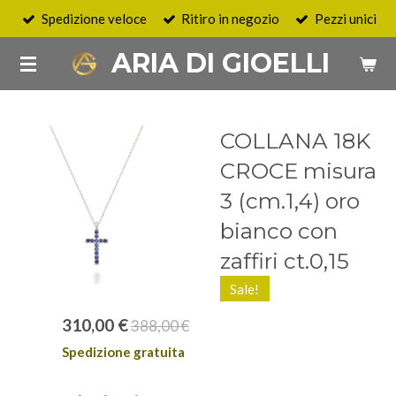
Spedizione veloce
Ritiro in negozio
Pezzi unici
Vai
al
ARIA DI GIOELLI
contenuto
principale
COLLANA 18K
CROCE misura
3 (cm.1,4) oro
bianco con
zaffiri ct.0,15
Sale!
310,00 €
388,00 €
Spedizione gratuita