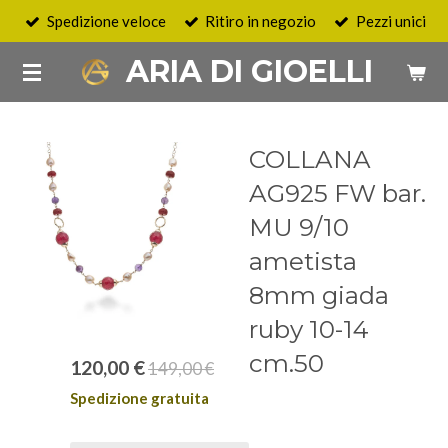
Spedizione veloce
Ritiro in negozio
Pezzi unici
Vai
al
ARIA DI GIOELLI
contenuto
principale
COLLANA
AG925 FW bar.
MU 9/10
ametista
8mm giada
ruby 10-14
cm.50
120,00 €
149,00 €
Spedizione gratuita