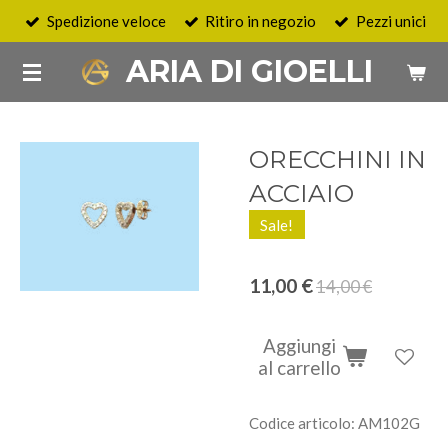
Spedizione veloce
Ritiro in negozio
Pezzi unici
Vai
al
ARIA DI GIOELLI
contenuto
principale
ORECCHINI IN
ACCIAIO
Sale!
11,00 €
14,00 €
Aggiungi
al carrello
Codice articolo:
AM102G