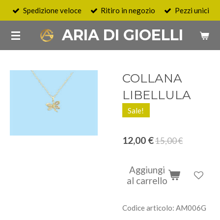
Spedizione veloce
Ritiro in negozio
Pezzi unici
Vai
al
ARIA DI GIOELLI
contenuto
principale
COLLANA
LIBELLULA
Sale!
12,00 €
15,00 €
Aggiungi
al carrello
Codice articolo:
AM006G