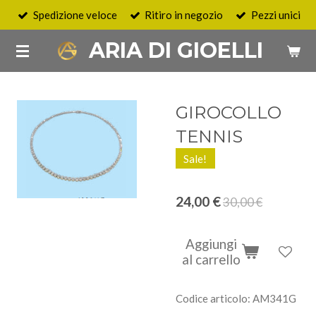
Spedizione veloce
Ritiro in negozio
Pezzi unici
Vai
al
ARIA DI GIOELLI
contenuto
principale
GIROCOLLO
TENNIS
Sale!
24,00 €
30,00 €
Aggiungi
al carrello
Codice articolo:
AM341G