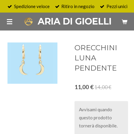
Spedizione veloce
Ritiro in negozio
Pezzi unici
Vai
al
ARIA DI GIOELLI
contenuto
principale
ORECCHINI
LUNA
PENDENTE
11,00 €
14,00 €
Avvisami quando
questo prodotto
tornerà disponibile.