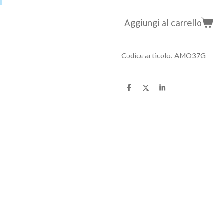
Aggiungi al carrello
Codice articolo:
AMO37G
C
C
C
o
o
o
n
n
n
d
d
d
i
i
i
v
v
v
i
i
i
d
d
d
i
i
i