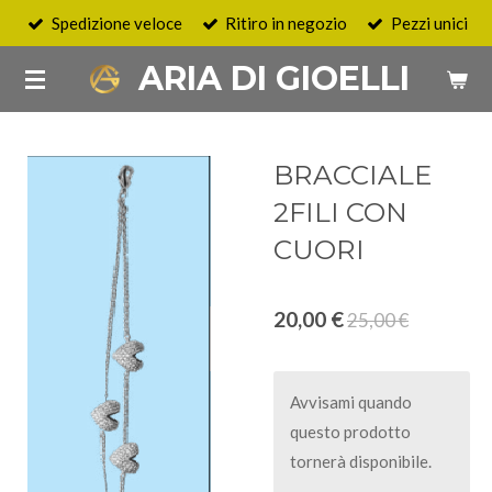
Spedizione veloce
Ritiro in negozio
Pezzi unici
Vai
al
ARIA DI GIOELLI
contenuto
principale
BRACCIALE
2FILI CON
CUORI
20,00 €
25,00 €
Avvisami quando
questo prodotto
tornerà disponibile.