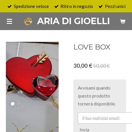
Spedizione veloce
Ritiro in negozio
Pezzi unici
Vai
al
ARIA DI GIOELLI
contenuto
principale
LOVE BOX
30,00 €
50,00 €
Avvisami quando
questo prodotto
tornerà disponibile.
Invia