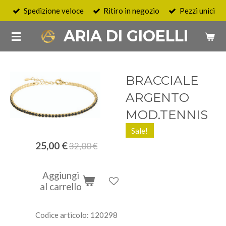
Spedizione veloce
Ritiro in negozio
Pezzi unici
Vai
al
ARIA DI GIOELLI
contenuto
principale
BRACCIALE
ARGENTO
MOD.TENNIS
Sale!
25,00 €
32,00 €
Aggiungi
al carrello
Codice articolo:
120298