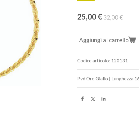
25,00 €
32,00 €
Aggiungi al carrello
Codice articolo:
120131
Pvd Oro Giallo | Lunghezza 16
C
C
C
o
o
o
n
n
n
d
d
d
i
i
i
v
v
v
i
i
i
d
d
d
i
i
i