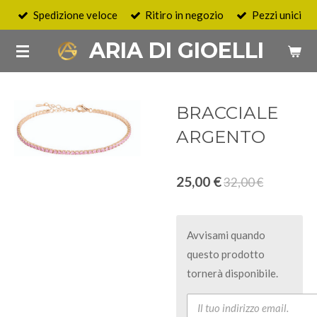
Spedizione veloce
Ritiro in negozio
Pezzi unici
Vai
al
ARIA DI GIOELLI
contenuto
principale
BRACCIALE
ARGENTO
25,00 €
32,00 €
Avvisami quando
questo prodotto
tornerà disponibile.