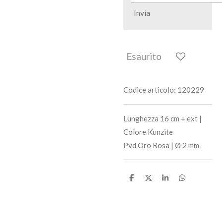
Invia
Esaurito
Codice articolo:
120229
Lunghezza 16 cm + ext |
Colore Kunzite
Pvd Oro Rosa | Ø 2 mm
C
C
C
C
o
o
o
o
n
n
n
n
d
d
d
d
i
i
i
i
v
v
v
v