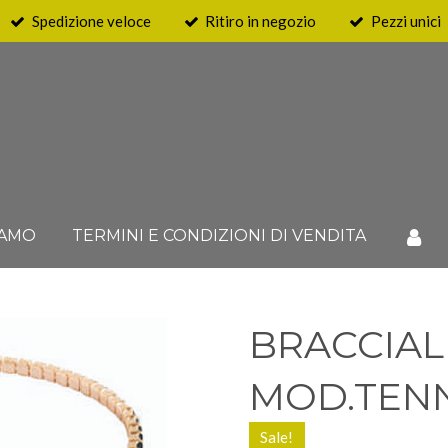
Spedizione veloce
Ritiro in negozio
Pezzi unici
IAMO
TERMINI E CONDIZIONI DI VENDITA
BRACCIA
MOD.TENN
Sale!