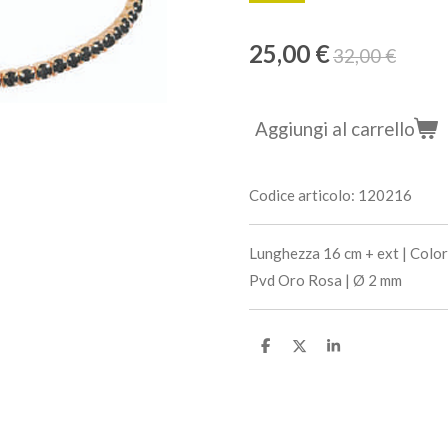
25,00 €
32,00 €
Aggiungi al carrello
Codice articolo:
120216
Lunghezza 16 cm + ext | Colo
Pvd Oro Rosa | Ø 2 mm
C
C
C
o
o
o
n
n
n
d
d
d
i
i
i
v
v
v
i
i
i