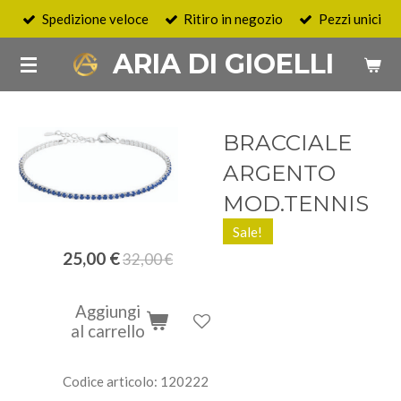
Spedizione veloce
Ritiro in negozio
Pezzi unici
Vai
al
ARIA DI GIOELLI
contenuto
principale
BRACCIALE
ARGENTO
MOD.TENNIS
Sale!
25,00 €
32,00 €
Aggiungi
al carrello
Codice articolo:
120222