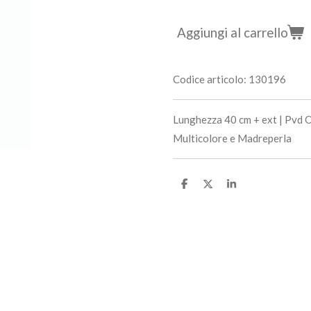
Aggiungi al carrello
Codice articolo:
130196
Lunghezza 40 cm + ext | Pvd O
Multicolore e Madreperla
C
C
C
o
o
o
n
n
n
d
d
d
i
i
i
v
v
v
i
i
i
d
d
d
i
i
i