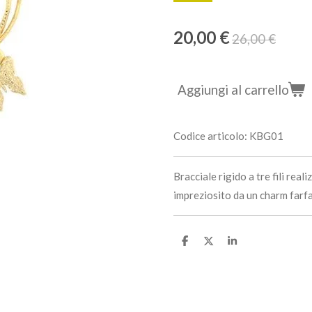
20,00 €
26,00 €
Aggiungi al carrello
Codice articolo:
KBG01
Bracciale rigido a tre fili real
impreziosito da un charm farfa
C
C
C
o
o
o
n
n
n
d
d
d
i
i
i
v
v
v
i
i
i