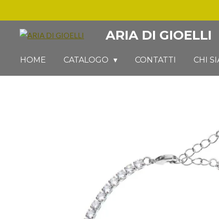
Vai
al
ARIA DI GIOELLI
contenuto
principale
HOME
CATALOGO
CONTATTI
CHI S