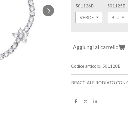
501126B
501125B
Aggiungi al carrello
Codice articolo:
501128B
BRACCIALE RODIATO CON 
C
C
C
o
o
o
n
n
n
d
d
d
i
i
i
v
v
v