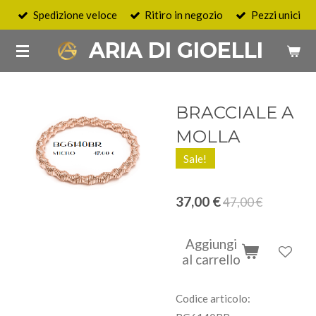
Spedizione veloce
Ritiro in negozio
Pezzi unici
Vai
al
ARIA DI GIOELLI
contenuto
principale
BRACCIALE A
MOLLA
Sale!
37,00 €
47,00 €
Aggiungi
al carrello
Codice articolo: