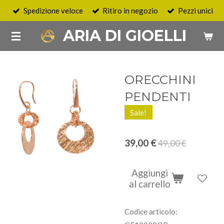
Spedizione veloce
Ritiro in negozio
Pezzi unici
Vai
al
ARIA DI GIOELLI
contenuto
principale
ORECCHINI
PENDENTI
Sale!
39,00 €
49,00 €
Aggiungi
al carrello
Codice articolo: