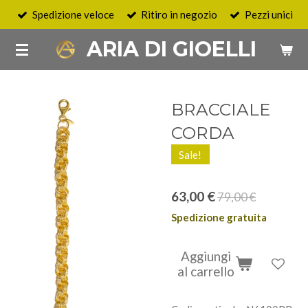
Spedizione veloce
Ritiro in negozio
Pezzi unici
Vai
al
ARIA DI GIOELLI
contenuto
principale
BRACCIALE
CORDA
Sale!
63,00 €
79,00 €
Spedizione gratuita
Aggiungi
al carrello