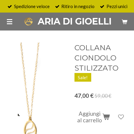
Spedizione veloce
Ritiro in negozio
Pezzi unici
Vai
al
ARIA DI GIOELLI
contenuto
principale
COLLANA
CIONDOLO
STILIZZATO
Sale!
47,00 €
59,00 €
Aggiungi
al carrello